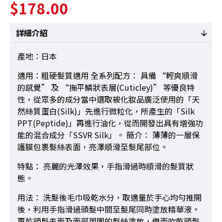
$178.00
詳細介紹
產地：日本
適用：粗硬髮質適用 全系列配方： 具備 “輕爽順滑
的感覺” 及 “撫平鱗狀表層(Cuticley)” 等優良特
性，從眾多的成分當中選取被化妝品廣泛使用的「天
然絲質蛋白(Silk)」先進行微粒化，所產生的「Silk
PPT(Peptide)」再進行油化，從而開發出具有增強功
能的混合成分「SSVR Silk」。 簡介： 薄薄的一層保
護膜包裹髮絲表面，亮澤順滑至髮尾部位。
特點： 亮麗的光澤效果，手指滑過時順滑的髮質狀
態。
用法： 洗髮後毛巾吸乾水分，取適量於手心均勻推開
後，利用手指滑過頭髮中間至髮尾同時塗放精華液。
再於頭髮表面及面部周圍的髮絲塗放，繼而吹乾頭髮