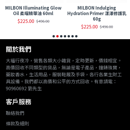
MILBON Illuminating Glow
MILBON Indulging
Oil 柔曜精華油 60ml
Hydration Primer 漾澤修護乳
60g
$225.00
$496.00
$225.00
$496.00
關於我們
大福行夜冷，營售各類大小雜貨，定時更新，價錢相宜。
高價回收不同類型的貨品，無論是電子產品，鐘錶珠寶，
藥妝香水，生活用品，服裝鞋履及手袋，各行各業生財工
具設備。我們都以高價和公平的方式回收。有意請電：
90960692 劉先生
客戶服務
聯絡我們
條款及細則