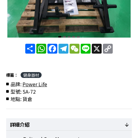
分
WhatsApp
Facebook
Telegram
WeChat
Line
X
Copy
享
Link
標籤：
健身器材
品牌:
Power Life
型號:
SA-72
地點:
貨倉
詳細介紹