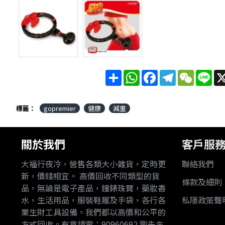
分
WhatsApp
Facebook
Telegram
WeChat
Lin
享
標籤：
gopremier
健康
減重
關於我們
客戶服
大福行夜冷，營售各類大小雜貨，定時更
聯絡我們
新，價錢相宜。 高價回收不同類型的貨
條款及細則
品，無論是電子產品，鐘錶珠寶，藥妝香
水，生活用品，服裝鞋履及手袋，各行各
私隱政策聲
業生財工具設備。我們都以高價和公平的
方式回收。有意請電：90960692 劉先生