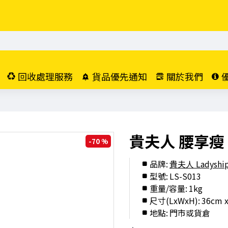
回收處理服務
貨品優先通知
關於我們
貴夫人 腰享瘦 H
-70 %
品牌:
貴夫人 Ladyshi
型號:
LS-S013
重量/容量:
1kg
尺寸(LxWxH):
36cm x
地點:
門市或貨倉