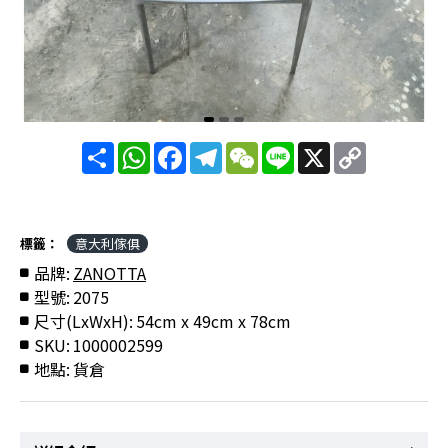
分
WhatsApp
Facebook
Telegram
WeChat
Line
X
Copy
享
Link
標籤：
意大利傢俱
品牌:
ZANOTTA
型號:
2075
尺寸(LxWxH):
54cm x 49cm x 78cm
SKU:
1000002599
地點:
貨倉