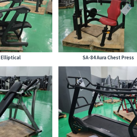
Elliptical
SA-84 Aura Chest Press