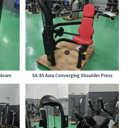
lldown
SA-85 Aura Converging Shoulder Press