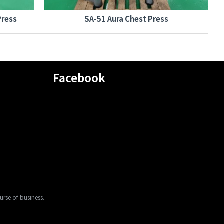
Press
SA-51 Aura Chest Press
Facebook
urse of business.