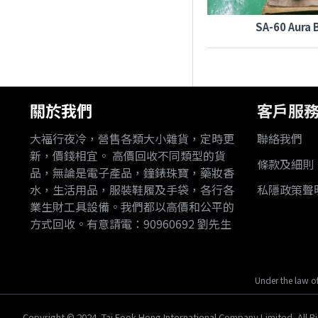
SA-60 Aura 
關於我們
客戶服
大福行夜冷，營售各類大小雜貨，定時更
聯絡我們
新，價錢相宜。 高價回收不同類型的貨
條款及細則
品，無論是電子產品，鐘錶珠寶，藥妝香
水，生活用品，服裝鞋履及手袋，各行各
私隱政策聲
業生財工具設備。我們都以高價和公平的
方式回收。有意請電：90960692 劉先生
Under the law of
Copyright © 2024, Tai Fook Hong International Company Limited, All R