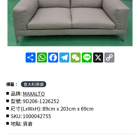
分
WhatsApp
Facebook
Telegram
WeChat
Line
X
Copy
享
Link
標籤：
意大利傢俱
品牌:
MAXALTO
型號:
9D206-1226252
尺寸(LxWxH):
89cm x 203cm x 69cm
SKU:
1000042755
地點:
貨倉