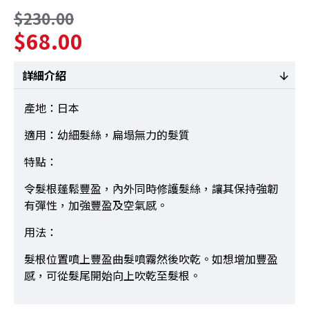
$230.00
$68.00
詳細介紹
產地：日本
適用：幼細髮絲，扁塌無力的髮質
特點：
令髮根蓬鬆豐盈，內外同時修護髮絲，讓其保持強韌
有彈性，加強豐盈及空氣感。
用法：
髮根位置噴上豐盈曲髮噴霧然後吹乾。如想增加豐盈
感，可從髮尾開始向上吹乾至髮根。