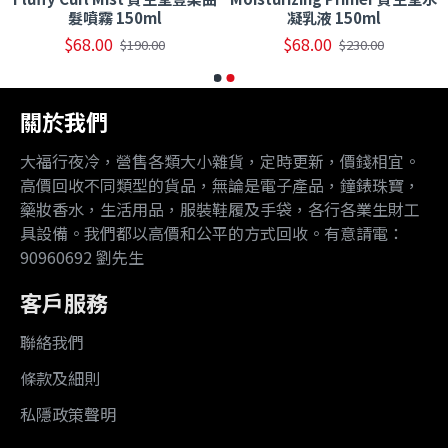
髮噴霧 150ml
凝乳液 150ml
$68.00
$68.00
$190.00
$230.00
關於我們
大福行夜冷，營售各類大小雜貨，定時更新，價錢相宜。
高價回收不同類型的貨品，無論是電子產品，鐘錶珠寶，
藥妝香水，生活用品，服裝鞋履及手袋，各行各業生財工
具設備。我們都以高價和公平的方式回收。有意請電：
90960692 劉先生
客戶服務
聯絡我們
條款及細則
私隱政策聲明