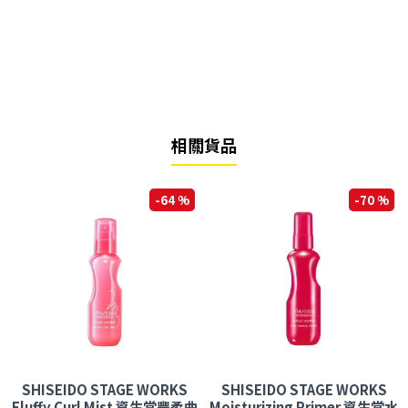
相關貨品
-64 %
-70 %
SHISEIDO STAGE WORKS
SHISEIDO STAGE WORKS
Fluffy Curl Mist 資生堂豐柔曲
Moisturizing Primer 資生堂水