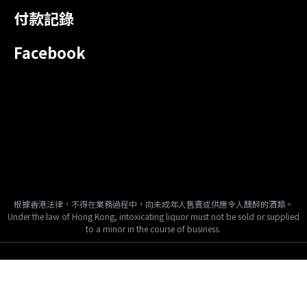
付款記錄
Facebook
根據香港法律，不得在業務過程中，向未成年人售賣或供應令人醺醉的酒類。
Under the law of Hong Kong, intoxicating liquor must not be sold or supplied
to a minor in the course of business.
Copyright © 2024, Tai Fook Hong International Company Limited, All
Rights Reserved.