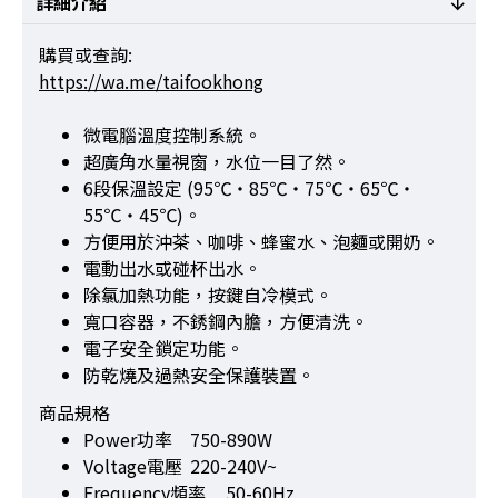
詳細介紹
購買或查詢:
https://wa.me/taifookhong
微電腦溫度控制系統。
超廣角水量視窗，水位一目了然。
6段保溫設定 (95℃・85℃・75℃・65℃・
55℃・45℃)。
方便用於沖茶、咖啡、蜂蜜水、泡麵或開奶。
電動出水或碰杯出水。
除氯加熱功能，按鍵自冷模式。
寬口容器，不銹鋼內膽，方便清洗。
電子安全鎖定功能。
防乾燒及過熱安全保護裝置。
商品規格
Power功率
750-890W
Voltage電壓
220-240V~
Frequency頻率
50-60Hz