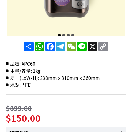
分
WhatsApp
Facebook
Telegram
WeChat
Line
X
Copy
享
Link
型號:
APC60
重量/容量:
2kg
尺寸(LxWxH):
238mm x 310mm x 360mm
地點:
門市
$899.00
$150.00