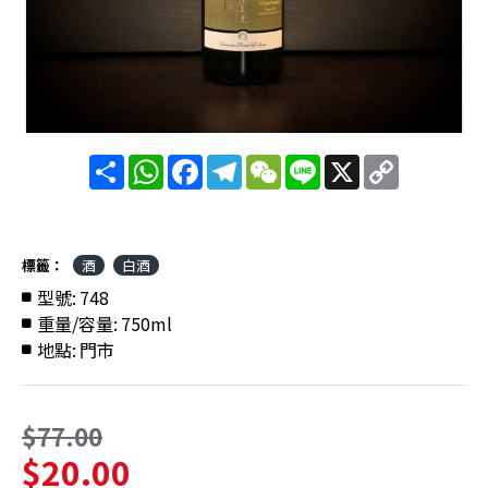
分
WhatsApp
Facebook
Telegram
WeChat
Line
X
Copy
享
Link
標籤：
酒
白酒
型號:
748
重量/容量:
750ml
地點:
門市
$77.00
$20.00