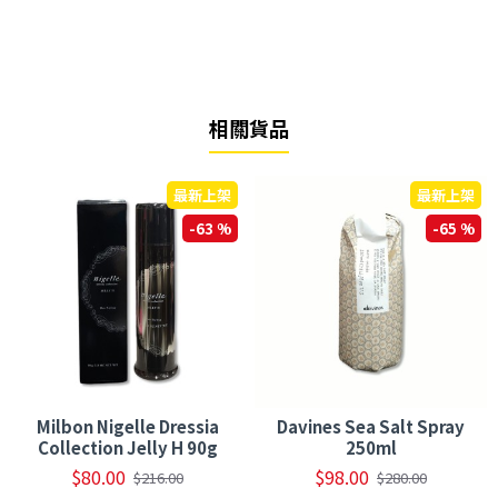
相關貨品
最新上架
最新上架
-63 %
-65 %
Milbon Nigelle Dressia
Davines Sea Salt Spray
Collection Jelly H 90g
250ml
$80.00
$98.00
$216.00
$280.00