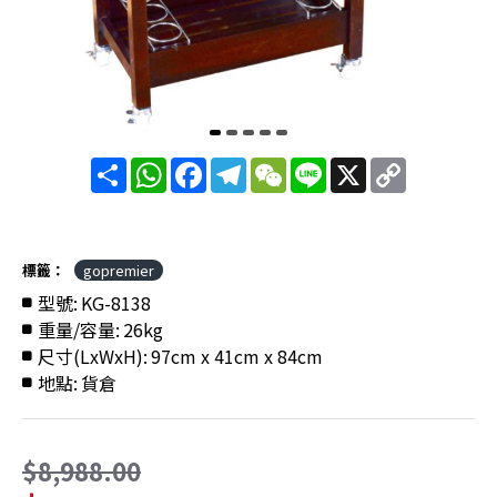
分
WhatsApp
Facebook
Telegram
WeChat
Line
X
Copy
享
Link
標籤：
gopremier
型號:
KG-8138
重量/容量:
26kg
尺寸(LxWxH):
97cm x 41cm x 84cm
地點:
貨倉
$8,988.00