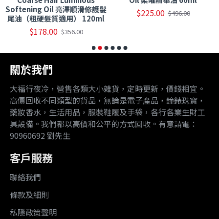
Softening Oil 亮澤順滑修護髮
$225.00
$496.00
尾油（粗硬髮質適用） 120ml
$178.00
$356.00
關於我們
大福行夜冷，營售各類大小雜貨，定時更新，價錢相宜。
高價回收不同類型的貨品，無論是電子產品，鐘錶珠寶，
藥妝香水，生活用品，服裝鞋履及手袋，各行各業生財工
具設備。我們都以高價和公平的方式回收。有意請電：
90960692 劉先生
客戶服務
聯絡我們
條款及細則
私隱政策聲明