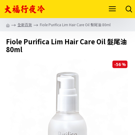
全新百貨
Fiole Purifica Lim Hair Care Oil 髮尾油 80ml
Fiole Purifica Lim Hair Care Oil 髮尾油
80ml
-56 %