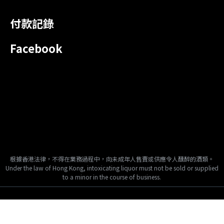
付款記錄
Facebook
根據香港法律，不得在業務過程中，向未成年人售賣或供應令人醺醉的酒類。
Under the law of Hong Kong, intoxicating liquor must not be sold or supplied
to a minor in the course of business.
Copyright © 2024, Tai Fook Hong International Company Limited, All
Rights Reserved.