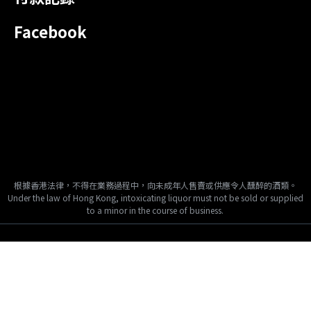
Facebook
根據香港法律，不得在業務過程中，向未成年人售賣或供應令人醺醉的酒類。
Under the law of Hong Kong, intoxicating liquor must not be sold or supplied
to a minor in the course of business.
Copyright © 2024, Tai Fook Hong International Company Limited, All
Rights Reserved.