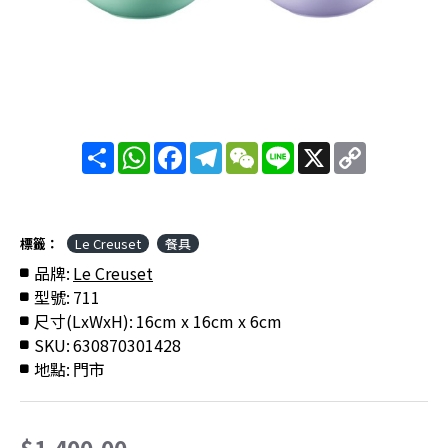
分
WhatsApp
Facebook
Telegram
WeChat
Line
X
Copy
享
Link
標籤：
Le Creuset
餐具
品牌:
Le Creuset
型號:
711
尺寸(LxWxH):
16cm x 16cm x 6cm
SKU:
630870301428
地點:
門市