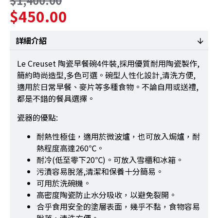
$1,400.00
$450.00
詳細介紹
Le Creuset 陶瓷早餐碗4件裝,採用優質耐用陶瓷製作,
簡約時尚造型,多色可選。碗型人性化設計,清洗方便,
適用於日常早餐、麥片等多種食物。不論自用或送禮,
都是不錯的餐具選擇。
瓷器的優點:
耐熱性極佳，適用於微波爐，也可放入焗爐，耐
熱程度高達260℃。
耐冷(低至零下20℃)。可放入雪櫃和冰箱。
污漬容易脫落,清潔和保養十分簡易。
可用於洗碗機。
高密度陶瓷防止水分吸收，以避免裂開。
合乎食用安全的塗層表面，幾乎不黏，食物容易