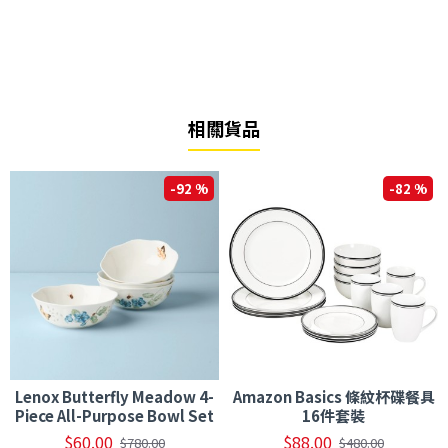
相關貨品
-92 %
-82 %
Lenox Butterfly Meadow 4-
Amazon Basics 條紋杯碟餐具
Piece All-Purpose Bowl Set
16件套裝
$60.00
$88.00
$780.00
$480.00