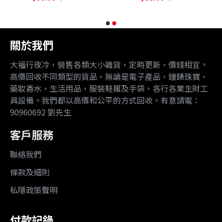
關於我們
大福行夜冷，營售各類大小雜貨，定時更新，價錢相宜。
高價回收不同類型的貨品，無論是電子產品，鐘錶珠寶，
藥妝香水，生活用品，服裝鞋履及手袋，各行各業生財工
具設備。我們都以高價和公平的方式回收。有意請電：
90960692 劉先生
客戶服務
聯絡我們
條款及細則
私隱政策聲明
付款記錄