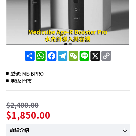
分
WhatsApp
Facebook
Telegram
WeChat
Line
X
Copy
享
Link
型號:
ME-BPRO
地點:
門市
$2,400.00
$1,850.00
詳細介紹