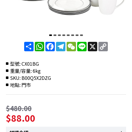
分
WhatsApp
Facebook
Telegram
WeChat
Line
X
Copy
享
Link
型號:
CX01BG
重量/容量:
6kg
SKU:
B00Q5X2DZG
地點:
門市
$480.00
$88.00