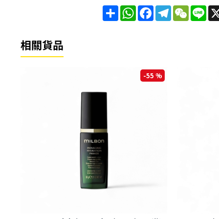
分
WhatsApp
Facebook
Telegram
WeChat
Lin
享
相關貨品
 %
-55 %