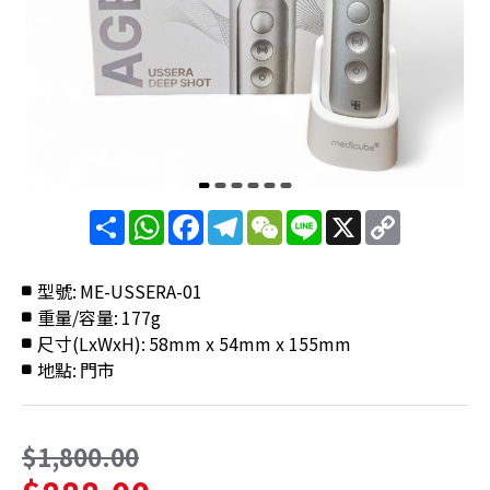
分
WhatsApp
Facebook
Telegram
WeChat
Line
X
Copy
享
Link
型號:
ME-USSERA-01
重量/容量:
177g
尺寸(LxWxH):
58mm x 54mm x 155mm
地點:
門市
$1,800.00