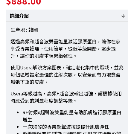
$888.00
詳細介紹
生產地 : 韓國
透過高頻和超音波雙重能量激活膠原蛋白，讓你在家
享受專業護理。使用簡單，從低等級開始，逐步提
升，讓你的肌膚重現緊緻彈性。
使用Usera解決方案圖表，確定老化集中的區域，並為
每個區域設定最佳的注射次數，以安全而有力地豐盈
鬆弛下垂的皮膚。
Usera等級越高，高頻+超音波輸出越強，請根據使用
時感受到的刺激程度調整等級。
RF射頻x超聲波雙重能量有助肌膚進行膠原蛋白
增生​
一次80發的專業超聲波拉提提升肌膚彈性
改善臉頰凹陷/重塑立體輪廓 由肌底打造豐盈飽