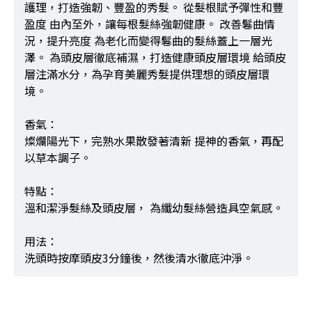
護理，打造強韌、豐盈的秀髮。 從髮根賦予彈性和豐
盈度 由內至外，讓每根髮絲強韌健康。 改善鬈曲情
況，提升亮度 為老化而變得鬈曲的髮絲蓋上一層光
澤。 為頭皮層徹底補濕，打造健康頭皮層環境 給頭皮
層注滿水分，為孕育美麗秀髮提供理想的頭皮層環
境。
香氣：
燦爛陽光下，完熟水果散發著清新 提神的香氣，再配
以草本調子。
特點：
溫和潔淨髮絲及頭皮層， 為纖幼髮絲營造具空氣感。
用法：
洗頭時按摩頭皮3分鐘後，然後清水徹底沖淨。