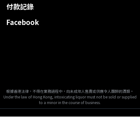
付款記錄
Facebook
根據香港法律，不得在業務過程中，向未成年人售賣或供應令人醺醉的酒類。
Under the law of Hong Kong, intoxicating liquor must not be sold or supplied
to a minor in the course of business.
Copyright © 2024, Tai Fook Hong International Company Limited, All
Rights Reserved.