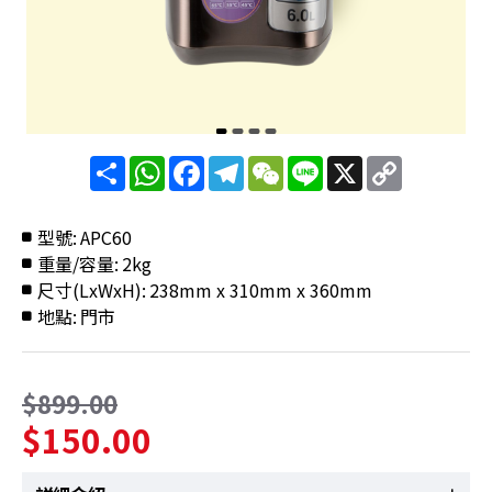
分
WhatsApp
Facebook
Telegram
WeChat
Line
X
Copy
享
Link
型號:
APC60
重量/容量:
2kg
尺寸(LxWxH):
238mm x 310mm x 360mm
地點:
門市
$899.00
$150.00