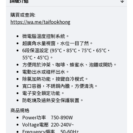
詳細介紹
購買或查詢:
https://wa.me/taifookhong
微電腦溫度控制系統。
超廣角水量視窗，水位一目了然。
6段保溫設定 (95℃・85℃・75℃・65℃・
55℃・45℃)。
方便用於沖茶、咖啡、蜂蜜水、泡麵或開奶。
電動出水或碰杯出水。
除氯加熱功能，按鍵自冷模式。
寬口容器，不銹鋼內膽，方便清洗。
電子安全鎖定功能。
防乾燒及過熱安全保護裝置。
商品規格
Power功率
750-890W
Voltage電壓
220-240V~
Frequency頻率
50-60Hz