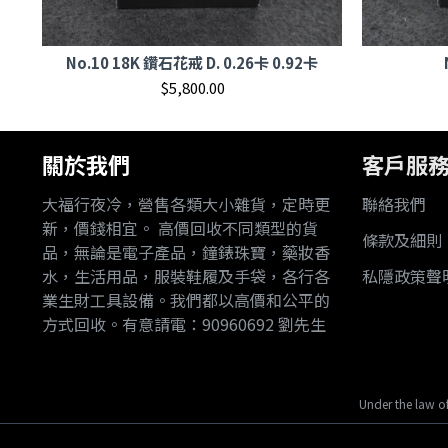
No.10 18K 鑽石花戒 D. 0.26卡 0.92卡
$5,800.00
關於我們
客戶服
大福行夜冷，營售各類大小雜貨，定時更
聯絡我們
新，價錢相宜。 高價回收不同類型的貨
條款及細則
品，無論是電子產品，鐘錶珠寶，藥妝香
水，生活用品，服裝鞋履及手袋，各行各
私隱政策聲
業生財工具設備。我們都以高價和公平的
方式回收。有意請電：90960692 劉先生
Under the law of