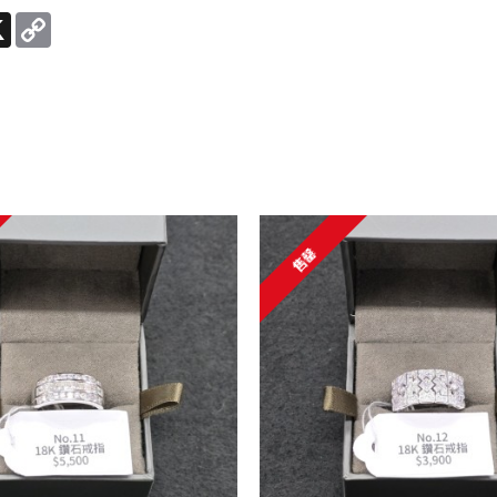
e
X
Copy
Link
售罄