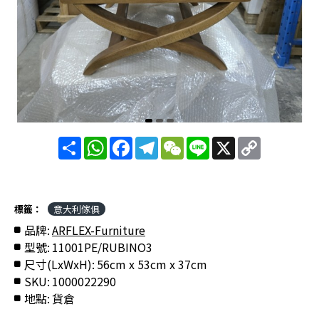
分
WhatsApp
Facebook
Telegram
WeChat
Line
X
Copy
享
Link
標籤：
意大利傢俱
品牌:
ARFLEX-Furniture
型號:
11001PE/RUBINO3
尺寸(LxWxH):
56cm x 53cm x 37cm
SKU:
1000022290
地點:
貨倉