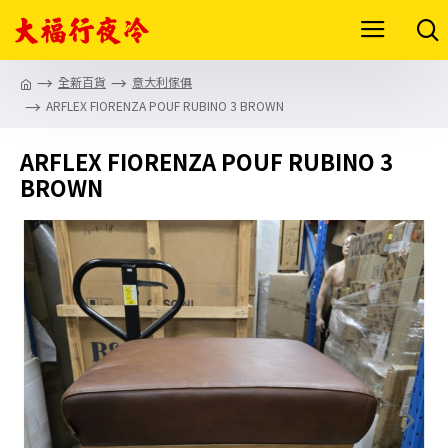
全新百貨
意大利傢俱
ARFLEX FIORENZA POUF RUBINO 3 BROWN
ARFLEX FIORENZA POUF RUBINO 3
BROWN