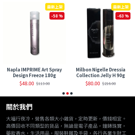
最新上架
最新上架
-58 %
-63 %
Napla IMPRIME Art Spray
Milbon Nigelle Dressia
Design Freeze 180g
Collection Jelly H 90g
$48.00
$80.00
$113.00
$216.00
關於我們
大福行夜冷，營售各類大小雜貨，定時更新，價錢相宜。
高價回收不同類型的貨品，無論是電子產品，鐘錶珠寶，
藥妝香水，生活用品，服裝鞋履及手袋，各行各業生財工