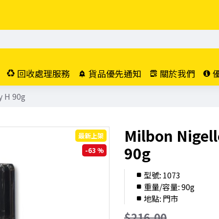
回收處理服務
貨品優先通知
關於我們
y H 90g
Milbon Nigell
最新上架
90g
-63 %
型號:
1073
重量/容量:
90g
地點:
門市
$216.00