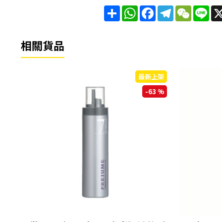
分
WhatsApp
Facebook
Telegram
WeChat
Lin
享
相關貨品
架
最新上架
 %
-63 %