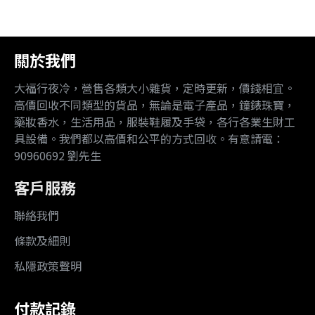
關於我們
大福行夜冷，營售各類大小雜貨，定時更新，價錢相宜。
高價回收不同類型的貨品，無論是電子產品，鐘錶珠寶，
藥妝香水，生活用品，服裝鞋履及手袋，各行各業生財工
具設備。我們都以高價和公平的方式回收。有意請電：
90960692 劉先生
客戶服務
聯絡我們
條款及細則
私隱政策聲明
付款記錄