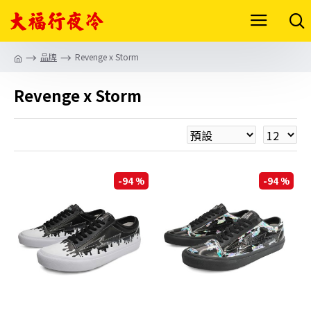
品牌
Revenge x Storm
Revenge x Storm
-94 %
-94 %