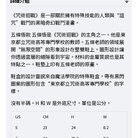
詳細介紹
《咒術迴戰》是一部關於擁有特殊技能的人類與“詛
咒”戰鬥的黑暗奇幻戰鬥漫畫。
五條悟款 五條悟是《咒術迴戰》的主角之一。他是東
京都立咒術高等專門學校的教師。五條老師的領域展
開“無限空間”的形象設計在整雙鞋上。圖形設計讓
你透過雲層的縫隙看到宇宙。材料的金屬質感也是其
特點之一。鞋墊上印有五條老師的原畫。
鞋盒的設計靈感來自魔法學院的特殊鞋盒。帶有黑閃
圖案的圖形包含“東京都立咒術高等專門學校”的字
樣。
沒有半碼。H 和 W 是外底尺寸。單位是公分。
US
CM
H
W
5
23
24
8.2