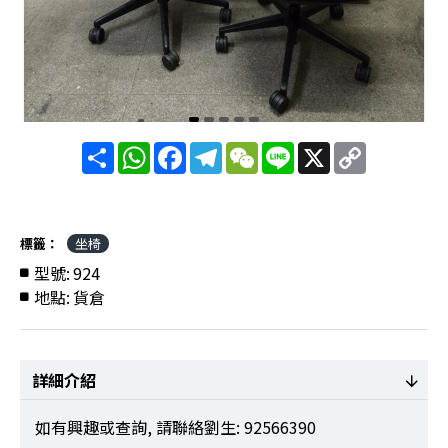
分
WhatsApp
Facebook
Telegram
WeChat
Line
X
Copy
享
Link
標籤：
坐椅
型號:
924
地點:
貨倉
詳細介紹
如有興趣或查詢, 請聯絡劉生: 92566390