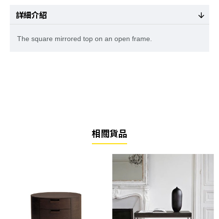
詳細介紹
The square mirrored top on an open frame.
相關貨品