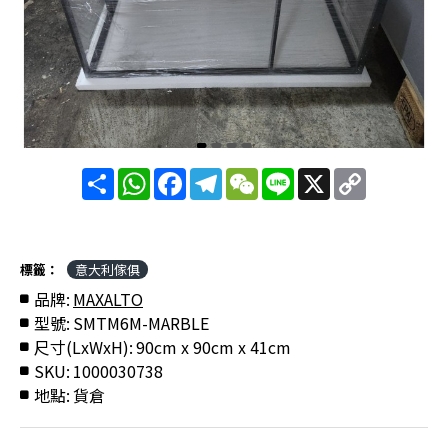
分
WhatsApp
Facebook
Telegram
WeChat
Line
X
Copy
享
Link
標籤：
意大利傢俱
品牌:
MAXALTO
型號:
SMTM6M-MARBLE
尺寸(LxWxH):
90cm x 90cm x 41cm
SKU:
1000030738
地點:
貨倉