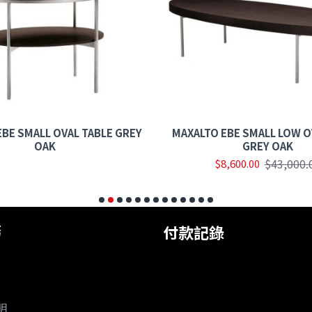
EBE SMALL OVAL TABLE GREY
MAXALTO EBE SMALL LOW O
OAK
GREY OAK
$43,000.
$8,600.00
務
付款記錄
明