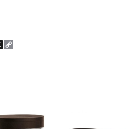
e
X
Copy
Link